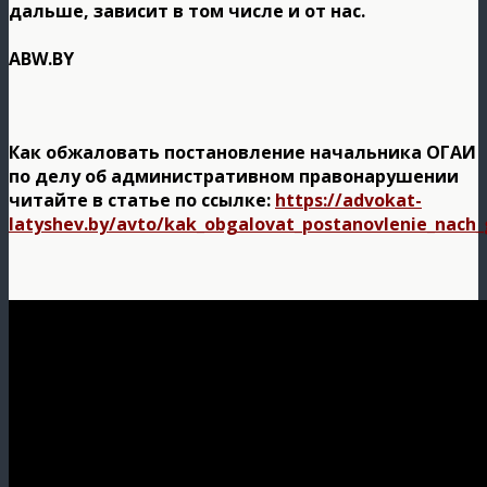
дальше, зависит в том числе и от нас.
ABW.BY
Как обжаловать постановление начальника ОГАИ
по делу об административном правонарушении
читайте в статье по ссылке:
https://advokat-
latyshev.by/avto/kak_obgalovat_postanovlenie_nach_