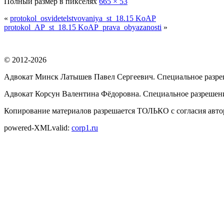
Полный размер в пикселях
665 × 53
«
protokol_osvidetelstvovaniya_st_18.15 KoAP
protokol_AP_st_18.15 KoAP_prava_obyazanosti
»
© 2012-2026
Адвокат Минск Латышев Павел Сергеевич. Специальное разре
Адвокат Корсун Валентина Фёдоровна. Специальное разрешени
Копирование материалов разрешается ТОЛЬКО с согласия автор
powered-XMLvalid:
corp1.ru